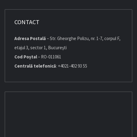
CONTACT
Adresa Postală
– Str. Gheorghe Polizu, nr. 1-7, corpul F,
etajul 3, sector 1, Bucureşti
Cod Poștal
– RO-011061
Centrală telefonică
: +4021-402 93 55