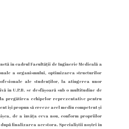
nctă în cadrul Facultăţii de Inginerie Medicală a
ţionale a organismului, optimizarea structurilor
rofesionale ale studenţilor, la atingerea unor
tivă în U.P.B. se desfăşoară sub o multitudine de
ă la pregătirea echipelor reprezentative pentru
ent îşi propun să creeze acel mediu competent şi
mişca, de a învăţa ceva nou, conform propriilor
 după finalizarea acestora. Specialiştii noştri în