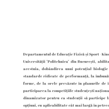
Departamentul de Educaţie Fizică şi Sport - Kine
Universităţii "Politehnica" din Bucureşti, abil
acestuia, dobândirea unui potențial biologic 
standarde ridicate de performanţă, la îmbunătăți
forme, de la orele prevăzute în planurile de î
participarea la competiţiile studenţeşti naţion
dinamizator pentru ca studenţii să participe l
opţiuni, cu aplicabilitate cât mai largă în petre