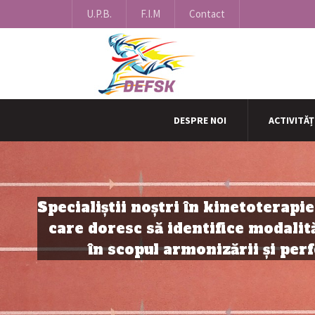
U.P.B.
F.I.M
Contact
DESPRE NOI
ACTIVITĂȚ
Specialiştii noştri în kinetoterapi
care doresc să identifice modalit
în scopul armonizării şi perf