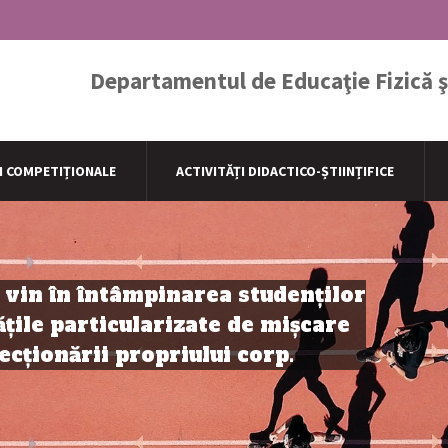
Departamentul de Educaţie Fizică şi
I COMPETIȚIONALE
ACTIVITĂȚI DIDACTICO-ȘTIINȚIFICE
e vin în întâmpinarea studenţilor
ățile particularizate de mișcare
ecţionării propriului corp.