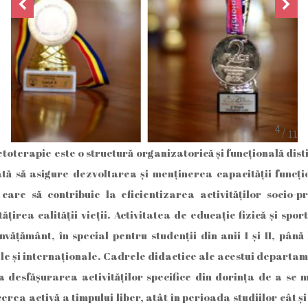
/
toterapie este o structură organizatorică şi funcţională disti
itată să asigure dezvoltarea şi menținerea capacităţii func
care să contribuie la eficientizarea activităţilor socio-p
rea calităţii vieții. Activitatea de educaţie fizică şi spor
nvăţământ, în special pentru studenţii din anii I şi II, pân
ale şi internaţionale. Cadrele didactice ale acestui departam
a desfășurarea activităţilor specifice din dorinţa de a se 
cerea activă a timpului liber, atât în perioada studiilor cât şi