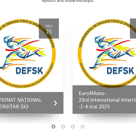
layouts and visual mockups.
MAI
25
EuroMilano-
IONAT NAȚIONAL
23rd International Inter
ERSITAR 3X3
-1-4 mai 2025