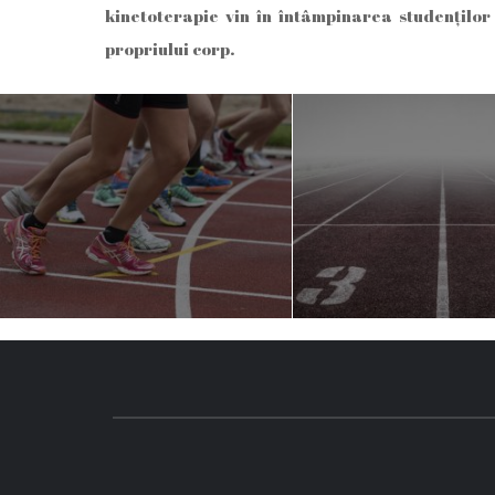
kinetoterapie vin în întâmpinarea studenţilor 
propriului corp.