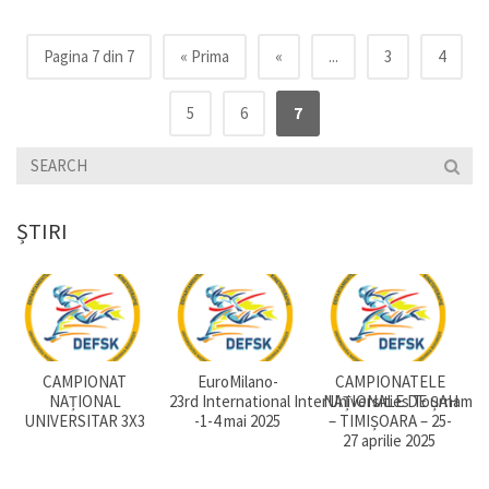
Pagina 7 din 7
« Prima
«
...
3
4
5
6
7
ȘTIRI
CAMPIONAT
EuroMilano-
CAMPIONATELE
NAȚIONAL
23rd International InterUniversities Tourname
NAȚIONALE DE ȘAH
UNIVERSITAR 3X3
-1-4 mai 2025
– TIMIȘOARA – 25-
K
27 aprilie 2025