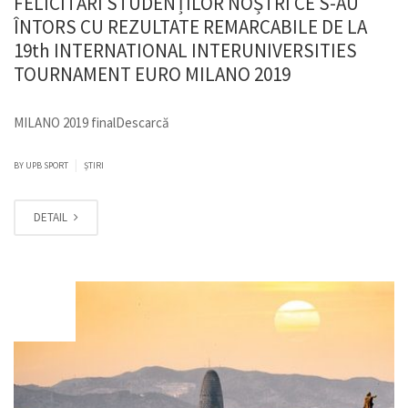
FELICITĂRI STUDENȚILOR NOȘTRI CE S-AU
ÎNTORS CU REZULTATE REMARCABILE DE LA
19th INTERNATIONAL INTERUNIVERSITIES
TOURNAMENT EURO MILANO 2019
MILANO 2019 finalDescarcă
|
BY
UPB SPORT
ȘTIRI
DETAIL
MAI
05