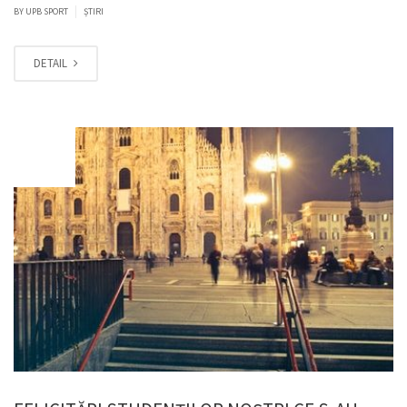
|
BY
UPB SPORT
ȘTIRI
DETAIL
MAI
06