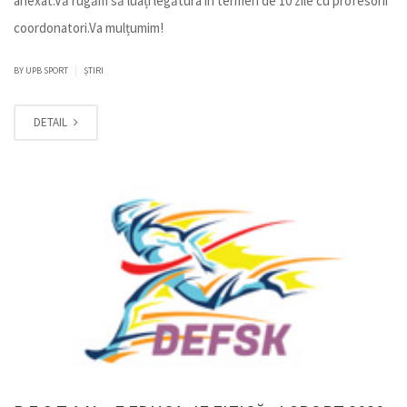
anexat.Vă rugăm să luați legătura în termen de 10 zile cu profesorii
coordonatori.Va mulțumim!
|
BY
UPB SPORT
ȘTIRI
DETAIL
IUL.
31