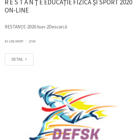
R E S T A N Ţ E EDUCAŢIE FIZICĂ ŞI SPORT 2020
ON-LINE
RESTANŢE-2020-bun-2Descarcă
|
BY
UPB SPORT
ȘTIRI
DETAIL
MART.
11