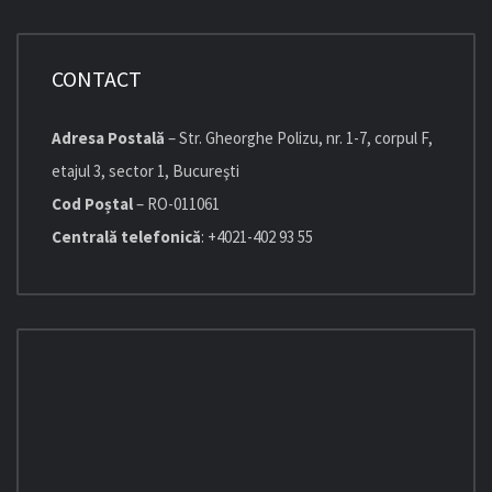
CONTACT
Adresa Postală
– Str. Gheorghe Polizu, nr. 1-7, corpul F,
etajul 3, sector 1, Bucureşti
Cod Poștal
– RO-011061
Centrală telefonică
: +4021-402 93 55